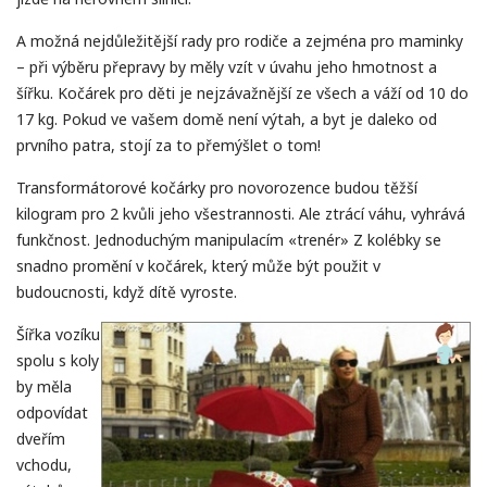
A možná nejdůležitější rady pro rodiče a zejména pro maminky
– při výběru přepravy by měly vzít v úvahu jeho hmotnost a
šířku. Kočárek pro děti je nejzávažnější ze všech a váží od 10 do
17 kg. Pokud ve vašem domě není výtah, a byt je daleko od
prvního patra, stojí za to přemýšlet o tom!
Transformátorové kočárky pro novorozence budou těžší
kilogram pro 2 kvůli jeho všestrannosti. Ale ztrácí váhu, vyhrává
funkčnost. Jednoduchým manipulacím «trenér» Z kolébky se
snadno promění v kočárek, který může být použit v
budoucnosti, když dítě vyroste.
Šířka vozíku
spolu s koly
by měla
odpovídat
dveřím
vchodu,