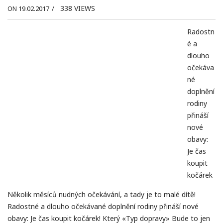
338
VIEWS
ON 19.02.2017
/
Radostn
é a
dlouho
očekáva
né
doplnění
rodiny
přináší
nové
obavy:
Je čas
koupit
kočárek
Několik měsíců nudných očekávání, a tady je to malé dítě!
Radostné a dlouho očekávané doplnění rodiny přináší nové
obavy: Je čas koupit kočárek! Který «Typ dopravy» Bude to jen