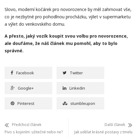
Slovo, moderní kočárek pro novorozence by měl zahrnovat vše,
co je nezbytné pro pohodlnou procházku, výlet v supermarketu
a výlet do venkovského domu.
A přesto, jaký vozík koupit svou volbu pro novorozence,
ale doufáme, že náš článek mu pomohl, aby to bylo
správné.
Facebook
Twitter
Google+
Linkedin
Pinterest
stumbleupon
Předchozí článek
Další článek
Pivo s kojením: užitečné nebo ne?
Jak udělat krásné postavy z tmelu