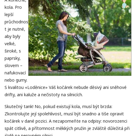
kola. Pro
lepší
průchodnos
t je nutné,
aby byly
velké,
široké, s
paprsky,
slovem –
nafukovací
nebo gumy.
S kvalitou «Loděnice» Váš kočárek nebude děsivý ani sněhové
drifty, ani kaluže a nečistoty na silnicích.
Skutečný tank! No, pokud existují kola, musí být brzda:
Zkontrolujte její spolehlivost, musí být snadno a tiše opravit
kočárek v dané pozici. A nezapomeňte na odpisy: novorozenci
spát citlivě, a přítomnost měkkých pružin je zvláště důležitá při
jízdě na nerovném silnici.