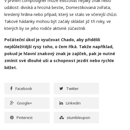
V prvním composigner může existovat nějaký znak nebo
událost: divoká a hrozná bestie
,
Domestikovaná zvířata,
kreslený hrdina nebo případ, který se stalo ve včerejší chůzi.
Takové hádanky mohou být začaly skládat již tři roky, ve
kterých by se jeho rodiče aktivně zúčastnili.
Počáteční úkol je vyučovat Chado, aby přidělili
nejdůležitější rysy toho, o čem říká. Takže například,
pokud je hlavní znakový znak je zajíček, pak je nutné
zmínit své dlouhé uši a schopnost jezdit nebo rychle
běžet.
Facebook
Twitter
Google+
Linkedin
Pinterest
stumbleupon