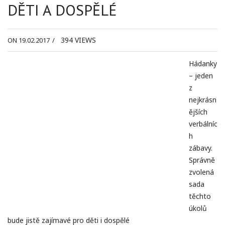
DĚTI A DOSPĚLÉ
394
VIEWS
ON 19.02.2017
/
Hádanky
– jeden
z
nejkrásn
ějších
verbálníc
h
zábavy.
Správně
zvolená
sada
těchto
úkolů
bude jistě zajímavé pro děti i dospělé