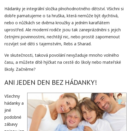
Hádanky je integrální složka plnohodnotného dětství. Všichni si
dobře pamatujeme o ta hruška, která nemůže být dychtivá,
nebo o nůžkách se dvěma kroužky a jedním karafiátem
uprostřed. Ale moderní rodiče jsou tak zaneprázdněni s jejich
četnými povinnostmi, nechtějí nic, nebo prostě zapomenout
rozvíjet své děti s tajemstvím, Rebs a Sharad.
Ve skutečnosti, taková povolání nevyžaduje mnoho volného
času, a můžete dítě hýčkat na cestě do školy nebo mateřské
školy. Začněme?
ANI JEDEN DEN BEZ HÁDANKY!
Všechny
hádanky a
jiné
podobné
zábavy