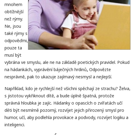
mnohem
obtížnější
než rýmy.
Ne, jsou
také rýmy s
odpověďmi,
pouze ta
musí být
vybrána ve smyslu, ale ne na základě poetických pravidel. Pokud
na hádankách
,
vyprávění báječných hrdinů
,
Odpovězte
nesprávně, pak to ukazuje zajímavý nesmysl a nejlepší.
Například, kdo je rychlejší než všichni spěchají ze strachu? Želva,
s jistotou vykřiknout dítě, a bude úplně špatná, protože
správná hloubka je zajíc. Hádanky o opascích o zvířatách učí
děti být nesmírně pozorný, rozvíjet jejich přirozený smysl pro
humor, učí, aby podlehla provokace a podvody, rozvíjet logiku a
inteligenci.