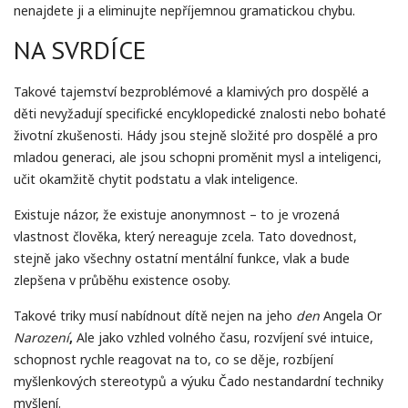
nenajdete ji a eliminujte nepříjemnou gramatickou chybu.
NA SVRDÍCE
Takové tajemství bezproblémové a klamivých pro dospělé a
děti nevyžadují specifické encyklopedické znalosti nebo bohaté
životní zkušenosti. Hády jsou stejně složité pro dospělé a pro
mladou generaci, ale jsou schopni proměnit mysl a inteligenci,
učit okamžitě chytit podstatu a vlak inteligence.
Existuje názor, že existuje anonymnost – to je vrozená
vlastnost člověka, který nereaguje zcela. Tato dovednost,
stejně jako všechny ostatní mentální funkce, vlak a bude
zlepšena v průběhu existence osoby.
Takové triky musí nabídnout dítě nejen na jeho
den
Angela Or
Narození
,
Ale jako vzhled volného času, rozvíjení své intuice,
schopnost rychle reagovat na to, co se děje, rozbíjení
myšlenkových stereotypů a výuku Čado nestandardní techniky
myšlení.