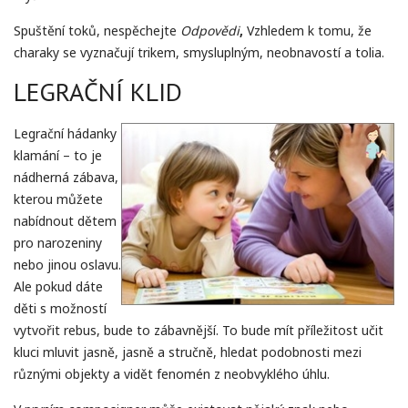
Spuštění toků, nespěchejte
Odpovědi
,
Vzhledem k tomu, že
charaky se vyznačují trikem, smysluplným, neobnavostí a tolia.
LEGRAČNÍ KLID
Legrační hádanky
klamání – to je
nádherná zábava,
kterou můžete
nabídnout dětem
pro narozeniny
nebo jinou oslavu.
Ale pokud dáte
děti s možností
vytvořit rebus, bude to zábavnější. To bude mít příležitost učit
kluci mluvit jasně, jasně a stručně, hledat podobnosti mezi
různými objekty a vidět fenomén z neobvyklého úhlu.