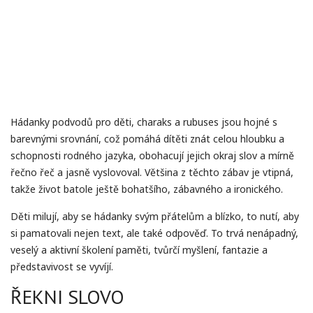
Hádanky podvodů pro děti, charaks a rubuses jsou hojné s
barevnými srovnání, což pomáhá dítěti znát celou hloubku a
schopnosti rodného jazyka, obohacují jejich okraj slov a mírně
řečno řeč a jasně vyslovoval. Většina z těchto zábav je vtipná,
takže život batole ještě bohatšího, zábavného a ironického.
Děti milují, aby se hádanky svým přátelům a blízko, to nutí, aby
si pamatovali nejen text, ale také odpověď. To trvá nenápadný,
veselý a aktivní školení paměti, tvůrčí myšlení, fantazie a
představivost se vyvíjí.
ŘEKNI SLOVO