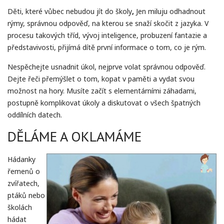
Děti, které vůbec nebudou jít do školy
,
Jen miluju odhadnout
rýmy, správnou odpověď, na kterou se snaží skočit z jazyka. V
procesu takových tříd, vývoj inteligence, probuzení fantazie a
představivosti, přijímá dítě první informace o tom, co je rým.
Nespěchejte usnadnit úkol, nejprve volat správnou odpověď.
Dejte řeči přemýšlet o tom, kopat v paměti a vydat svou
možnost na hory. Musíte začít s elementárními záhadami,
postupně komplikovat úkoly a diskutovat o všech špatných
oddílních datech.
DĚLÁME A OKLAMÁME
Hádanky
řemenů o
zvířatech,
ptáků nebo
školách
hádat