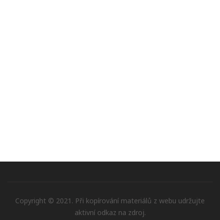
Copyright © 2021. Při kopírování materiálů z webu udržujte
aktivní odkaz na zdroj.