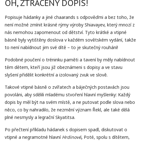
OH, ZTRACENÝ DOPIS!
Popisuje hádanky a jiné chaarands s odpověďmi a bez toho, že
není možné zmínit krásné rýmy výroby Shiavayev, který mnozí z
nás nemohou zapomenout od dětství. Tyto krátké a vtipné
básně byly vytištěny doslova v každém sovětském vydání, takže
to není nabídnout jim své dítě – to je skutečný rouhání!
Podobné poučení o tréninku paměti a tavení by měly nabídnout
těm dětem, kteří jsou již obeznámeni s dopisy a ve stavu
slyšení přidělit konkrétní a izolovaný zvuk ve slově.
Takové vtipné básně o zvířatech a báječných postavách jsou
povoláni, aby sdělili mladému stvoření hlavní myšlenky: Každý
dopis by měl být na svém místě, a ne putovat podle slova nebo
něco, co by nahradilo, že nezmění význam Řekl, ale také dělá
plné nesmysly a legrační Skyatitsa.
Po přečtení příkladu hádanek s dopisem spadl, diskutovat o
vtipné a negramotné hlavní
Hrdinové
,
Poté, spolu s dítětem,