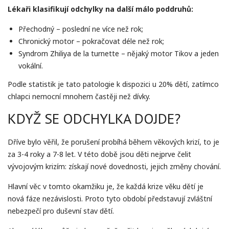
Lékaři klasifikují odchylky na další málo poddruhů:
Přechodný – poslední ne více než rok;
Chronický motor – pokračovat déle než rok;
Syndrom Zhiliya de la turnette – nějaký motor Tikov a jeden
vokální.
Podle statistik je tato patologie k dispozici u 20% dětí, zatímco
chlapci nemocní mnohem častěji než dívky.
KDYŽ SE ODCHYLKA DOJDE?
Dříve bylo věřil, že porušení probíhá během věkových krizí, to je
za 3-4 roky a 7-8 let. V této době jsou děti nejprve čelit
vývojovým krizím: získají nové dovednosti, jejich změny chování.
Hlavní věc v tomto okamžiku je, že každá krize věku dětí je
nová fáze nezávislosti. Proto tyto období představují zvláštní
nebezpečí pro duševní stav dětí.