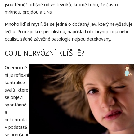
jsou téměř odlišné od vrstevníků, kromě toho, že často
mrknou, projdou a t.Ns.
Mnoho lidí si myslí, že se jedná o dočasný jev, který nevyžaduje
léčbu. Po inspekci specialistou, například otolaryngologa nebo
oculist, žádné závažné patologie nejsou detekovány.
CO JE NERVÓZNÍ KLÍŠTĚ?
Onemocně
ní je reflexní
kontrakce
svalů, které
se objeví
spontánně
a
nekontrola.
V podstatě
se porušení