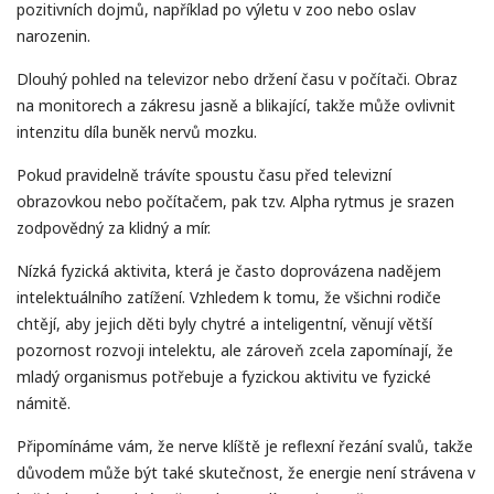
pozitivních dojmů, například po výletu v zoo nebo oslav
narozenin.
Dlouhý pohled na televizor nebo držení času v počítači. Obraz
na monitorech a zákresu jasně a blikající, takže může ovlivnit
intenzitu díla buněk nervů mozku.
Pokud pravidelně trávíte spoustu času před televizní
obrazovkou nebo počítačem, pak tzv. Alpha rytmus je srazen
zodpovědný za klidný a mír.
Nízká fyzická aktivita, která je často doprovázena nadějem
intelektuálního zatížení. Vzhledem k tomu, že všichni rodiče
chtějí, aby jejich děti byly chytré a inteligentní, věnují větší
pozornost rozvoji intelektu, ale zároveň zcela zapomínají, že
mladý organismus potřebuje a fyzickou aktivitu ve fyzické
námitě.
Připomínáme vám, že nerve klíště je reflexní řezání svalů, takže
důvodem může být také skutečnost, že energie není strávena v