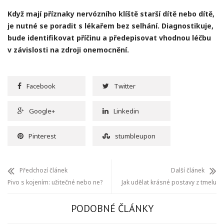
Když mají příznaky nervózního klíště starší dítě nebo dítě,
je nutné se poradit s lékařem bez selhání. Diagnostikuje,
bude identifikovat příčinu a předepisovat vhodnou léčbu
v závislosti na zdroji onemocnění.
Facebook
Twitter
Google+
Linkedin
Pinterest
stumbleupon
Předchozí článek
Další článek
Pivo s kojením: užitečné nebo ne?
Jak udělat krásné postavy z tmelu
PODOBNÉ ČLÁNKY