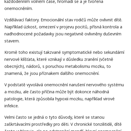
každodenním volném čase, hromadí se a je tvořena
onemocněním.
Vzdělávací faktory. Emocionální stav rodičů může ovlivnit dítě.
Například úzkost, omezení v projevu pocitů, přísná kontrola a
nadhodnocené požadavky jsou negativně ovlivněny duševním
stavem.
Kromě toho existují takzvané symptomatické nebo sekundární
nervové klíšťata, které vznikají v důsledku zranění (včetně
obecných), nádorů, s poruchou metabolismu mozku, to
znamená, že jsou příznakem dalšího onemocnění.
V podstatě vyvolává onemocnění narušení nervového systému
a mozku, ale často příčina může být dokonce náhodná
patologie, která způsobila hypoxii mozku, například virové
infekce.
Velmi často se jedná o tyto důvody, které se stanou
zaškrtávacími prostředky pro děti. V chronické tonzilitidě, dítě