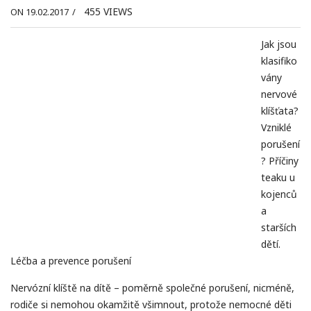
455
VIEWS
ON 19.02.2017
/
Jak jsou
klasifiko
vány
nervové
klíšťata?
Vzniklé
porušení
? Příčiny
teaku u
kojenců
a
starších
dětí.
Léčba a prevence porušení
Nervózní klíště na dítě
– poměrně společné porušení, nicméně,
rodiče si nemohou okamžitě všimnout, protože nemocné děti