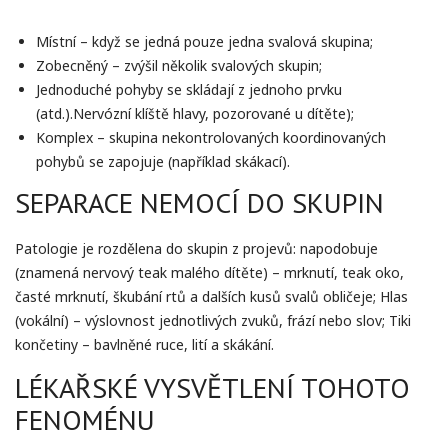
Místní – když se jedná pouze jedna svalová skupina;
Zobecněný – zvýšil několik svalových skupin;
Jednoduché pohyby se skládají z jednoho prvku
(atd.).Nervózní klíště hlavy, pozorované u dítěte);
Komplex – skupina nekontrolovaných koordinovaných
pohybů se zapojuje (například skákací).
SEPARACE NEMOCÍ DO SKUPIN
Patologie je rozdělena do skupin z projevů: napodobuje
(znamená nervový teak malého dítěte) – mrknutí, teak oko,
časté mrknutí, škubání rtů a dalších kusů svalů obličeje; Hlas
(vokální) – výslovnost jednotlivých zvuků, frází nebo slov; Tiki
končetiny – bavlněné ruce, lití a skákání.
LÉKAŘSKÉ VYSVĚTLENÍ TOHOTO
FENOMÉNU