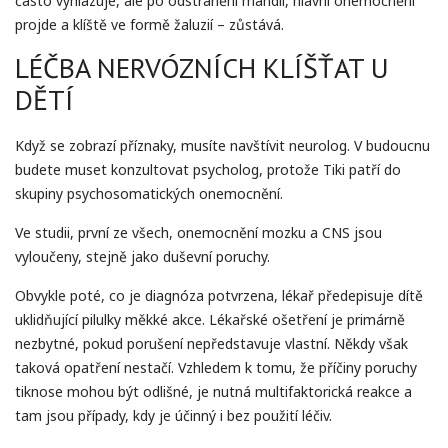
často vyhlazuje, ale po odstranění mandlí, hlavní onemocnění
projde a klíště ve formě žaluzií – zůstává.
LÉČBA NERVÓZNÍCH KLÍŠŤAT U
DĚTÍ
Když se zobrazí příznaky, musíte navštívit neurolog. V budoucnu
budete muset konzultovat psycholog, protože Tiki patří do
skupiny psychosomatických onemocnění.
Ve studii, první ze všech, onemocnění mozku a CNS jsou
vyloučeny, stejně jako duševní poruchy.
Obvykle poté, co je diagnóza potvrzena, lékař předepisuje dítě
uklidňující pilulky měkké akce. Lékařské ošetření je primárně
nezbytné, pokud porušení nepředstavuje vlastní. Někdy však
taková opatření nestačí. Vzhledem k tomu, že příčiny poruchy
tiknose mohou být odlišné, je nutná multifaktorická reakce a
tam jsou případy, kdy je účinný i bez použití léčiv.