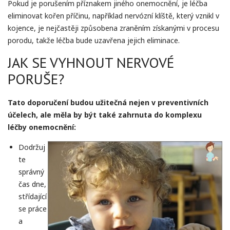
Pokud je porušením příznakem jiného onemocnění, je léčba
eliminovat kořen příčinu, například nervózní klíště, který vznikl v
kojence, je nejčastěji způsobena zraněním získanými v procesu
porodu, takže léčba bude uzavřena jejich eliminace.
JAK SE VYHNOUT NERVOVÉ
PORUŠE?
Tato doporučení budou užitečná nejen v preventivních
účelech, ale měla by být také zahrnuta do komplexu
léčby onemocnění:
Dodržuj
te
správný
čas dne,
střídající
se práce
a