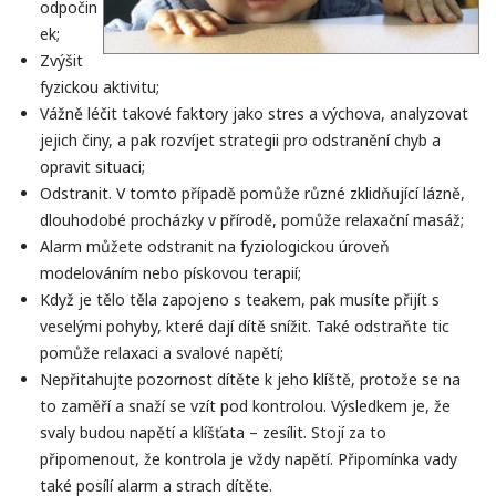
odpočin
ek;
Zvýšit
fyzickou aktivitu;
Vážně léčit takové faktory jako stres a výchova, analyzovat
jejich činy, a pak rozvíjet strategii pro odstranění chyb a
opravit situaci;
Odstranit. V tomto případě pomůže různé zklidňující lázně,
dlouhodobé procházky v přírodě, pomůže relaxační masáž;
Alarm můžete odstranit na fyziologickou úroveň
modelováním nebo pískovou terapií;
Když je tělo těla zapojeno s teakem, pak musíte přijít s
veselými pohyby, které dají dítě snížit. Také odstraňte tic
pomůže relaxaci a svalové napětí;
Nepřitahujte pozornost dítěte k jeho klíště, protože se na
to zaměří a snaží se vzít pod kontrolou. Výsledkem je, že
svaly budou napětí a klíšťata – zesílit. Stojí za to
připomenout, že kontrola je vždy napětí. Připomínka vady
také posílí alarm a strach dítěte.