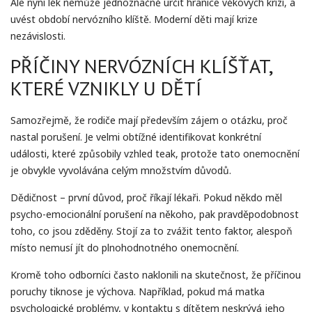
Ale nyní lék nemůže jednoznačně určit hranice věkových krizí, a
uvést období nervózního klíště. Moderní děti mají krize
nezávislosti.
PŘÍČINY NERVÓZNÍCH KLÍŠŤAT,
KTERÉ VZNIKLY U DĚTÍ
Samozřejmě, že rodiče mají především zájem o otázku, proč
nastal porušení. Je velmi obtížné identifikovat konkrétní
události, které způsobily vzhled teak, protože tato onemocnění
je obvykle vyvolávána celým množstvím důvodů.
Dědičnost – první důvod, proč říkají lékaři. Pokud někdo měl
psycho-emocionální porušení na někoho, pak pravděpodobnost
toho, co jsou zděděny. Stojí za to zvážit tento faktor, alespoň
místo nemusí jít do plnohodnotného onemocnění.
Kromě toho odborníci často naklonili na skutečnost, že příčinou
poruchy tiknose je výchova. Například, pokud má matka
psychologické problémy, v kontaktu s dítětem neskrývá jeho