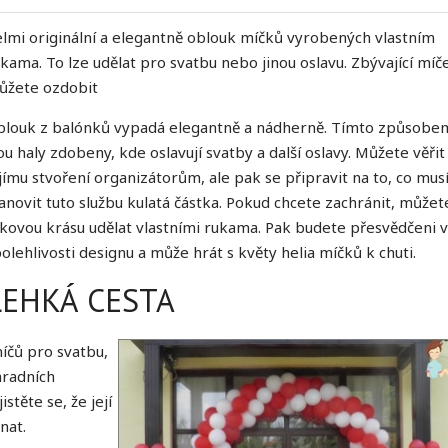
lmi originální a elegantně oblouk míčků vyrobených vlastním
kama. To lze udělat pro svatbu nebo jinou oslavu. Zbývající míč
ůžete ozdobit
blouk z balónků vypadá elegantně a nádherně. Tímto způsobe
ou haly zdobeny, kde oslavují svatby a další oslavy. Můžete věřit
jímu stvoření organizátorům, ale pak se připravit na to, co mus
anovit tuto službu kulatá částka. Pokud chcete zachránit, můžet
kovou krásu udělat vlastními rukama. Pak budete přesvědčeni 
olehlivosti designu a může hrát s květy helia míčků k chuti.
LEHKÁ CESTA
míčů pro svatbu,
hradních
stěte se, že její
nat.