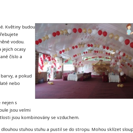
né. Květiny budou
řebujete
lněné vodou.
 jejich ocasy
ané číslo a
 barvy, a pokud
zlaté nebo
 nejen s
ule jsou velmi
větlosti jsou kombinovány se vzduchem.
louhou stuhou stuhu a pustil se do stropu. Mohou sklízet slou