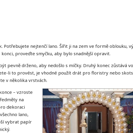
k. Potřebujete nejtenčí lano. Šířit ji na zem ve formě oblouku, v
a konci, proveďte smyčku, aby bylo snadnější opravit.
 být pevně drženo, aby nedošlo s míčky. Druhý konec zůstává vo
ete-li to provést, je vhodné použít drát pro floristry nebo skot
e v několika vrstvách.
konce – vzroste
předměty na
pro dekoraci
 všechno lano,
ší vybrat papír
ický.