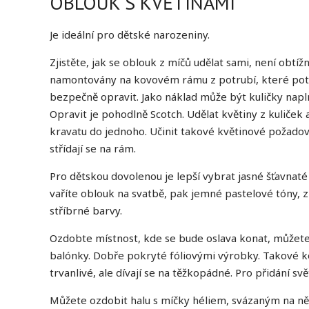
OBLOUK S KVĚTINAMI
Je ideální pro dětské narozeniny.
Zjistěte, jak se oblouk z míčů udělat sami, není obtíž
namontovány na kovovém rámu z potrubí, které pot
bezpečně opravit. Jako náklad může být kuličky nap
Opravit je pohodlně Scotch. Udělat květiny z kuliček a
kravatu do jednoho. Učinit takové květinové požadov
střídají se na rám.
Pro dětskou dovolenou je lepší vybrat jasné šťavnaté
vaříte oblouk na svatbě, pak jemné pastelové tóny, 
stříbrné barvy.
Ozdobte místnost, kde se bude oslava konat, můžete
balónky. Dobře pokryté fóliovými výrobky. Takové ko
trvanlivé, ale dívají se na těžkopádné. Pro přidání s
Můžete ozdobit halu s míčky héliem, svázaným na ně d