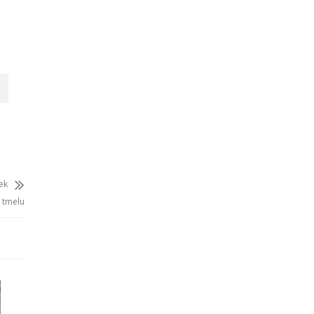
nek
z tmelu