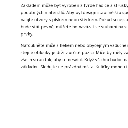
Základem může být vyroben z tvrdé hadice a strusk
podobných materiálů. Aby byl design stabilnější a spo
nalijte otvory s pískem nebo štěrkem. Pokud si nejste
bude stát pevně, můžete ho navázat se stuhami na s
prvky.
Nafoukněte míče s heliem nebo obyčejným vzduche
stejné oblouky je drží v určité pozici. Míče by měly z
všech stran tak, aby to nesvítil. Když všichni budou na
základnu. Sledujte ne prázdná místa. Kuličky mohou t