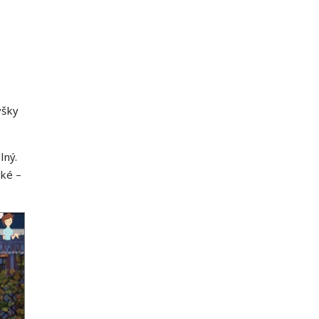
ýšky
lný.
ské –