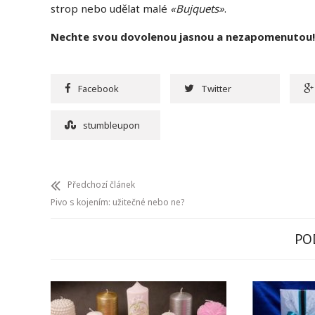
strop nebo udělat malé
«Bujquets»
.
Nechte svou dovolenou jasnou a nezapomenutou!
Facebook
Twitter
stumbleupon
Předchozí článek
Pivo s kojením: užitečné nebo ne?
PO