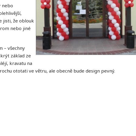
y nebo
lehlivější,
 jisti, že oblouk
trom nebo jiné
m – všechny
akrýt základ ze
léjí, kravatu na
rochu ototati ve větru, ale obecně bude design pevný.