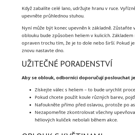
Když zabalíte celé lano, udržujte hranu v ruce. Vyřízně
upevněte průhlednou stuhou.
Nyní může být konec upevněn k základně. Zůstaňte v
oblouku bude způsoben heliem v kulicích. Základem
opraven trochu tím, že je to dole nebo širší. Pokud je
znovu nastavte dno.
UŽITEČNÉ PORADENSTVÍ
Aby se oblouk, odborníci doporučují poslouchat je
Získejte válec s heliem – to bude urychlit proce
Pokud chcete použít koule různých barev, poj
Nafoukněte přímo před oslavou, protože po as
Nezapomeňte zkontrolovat všechny upevňovací p
héliových kuliček nebolali během akce.