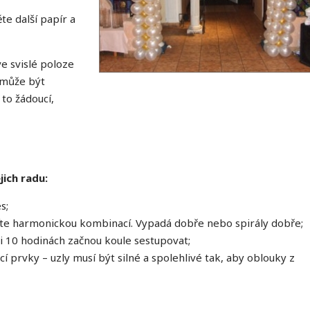
te další papír a
e svislé poloze
 může být
 to žádoucí,
jich radu:
s;
ďte harmonickou kombinací. Vypadá dobře nebo spirály dobře;
i 10 hodinách začnou koule sestupovat;
rvky – uzly musí být silné a spolehlivé tak, aby oblouky z