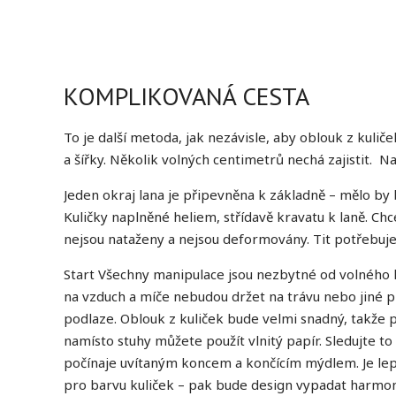
KOMPLIKOVANÁ CESTA
To je další metoda, jak nezávisle, aby oblouk z kuliče
a šířky. Několik volných centimetrů nechá zajistit. N
Jeden okraj lana je připevněna k základně – mělo by
Kuličky naplněné heliem, střídavě kravatu k laně. Chc
nejsou nataženy a nejsou deformovány. Tit potřebujet
Start Všechny manipulace jsou nezbytné od volného 
na vzduch a míče nebudou držet na trávu nebo jiné 
podlaze. Oblouk z kuliček bude velmi snadný, takže 
namísto stuhy můžete použít vlnitý papír. Sledujte to
počínaje uvítaným koncem a končícím mýdlem. Je lep
pro barvu kuliček – pak bude design vypadat harmon