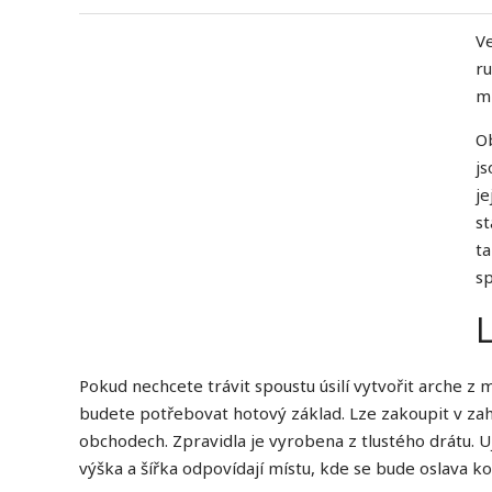
Ve
ru
m
O
js
je
st
ta
sp
Pokud nechcete trávit spoustu úsilí vytvořit arche z 
budete potřebovat hotový základ. Lze zakoupit v za
obchodech. Zpravidla je vyrobena z tlustého drátu. Uji
výška a šířka odpovídají místu, kde se bude oslava ko