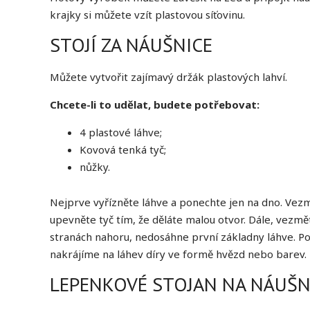
krajky si můžete vzít plastovou síťovinu.
STOJÍ ZA NÁUŠNICE
Můžete vytvořit zajímavý držák plastových lahví.
Chcete-li to udělat, budete potřebovat:
4 plastové láhve;
Kovová tenká tyč;
nůžky.
Nejprve vyřízněte láhve a ponechte jen na dno. Vezm
upevněte tyč tím, že děláte malou otvor. Dále, vezmět
stranách nahoru, nedosáhne první základny láhve. Po
nakrájíme na láhev díry ve formě hvězd nebo barev.
LEPENKOVÉ STOJAN NA NÁUŠN