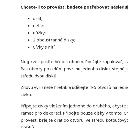
Chcete-li to provést, budete potřebovat následují
drát;
nehet;
nůžky;
2 oboustranné disky;
Cívky s nití.
Nejprve spusťte hřebík ohněm. Použijte zapalovač, s
Pak otvory po celém povrchu jednoho disku, stejně j
středu dvou disků.
Znovu vyřízněte hřebík a udělejte 4-5 otvorů na jed
cívku.
Připojte cívky vložením jednoho do druhého, abyste z
rámec pro dekoraci. Připojte pouze disky v tomto. Ch
provést, brlejte drát do otvoru, ve středu kotoučov
bobků.