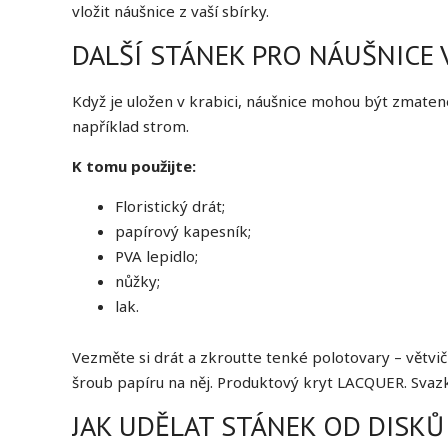
vložit náušnice z vaší sbírky.
DALŠÍ STÁNEK PRO NÁUŠNICE 
Když je uložen v krabici, náušnice mohou být zmaten
například strom.
K tomu použijte:
Floristický drát;
papírový kapesník;
PVA lepidlo;
nůžky;
lak.
Vezměte si drát a zkroutte tenké polotovary – větvič
šroub papíru na něj. Produktový kryt LACQUER. Svazk
JAK UDĚLAT STÁNEK OD DISKŮ