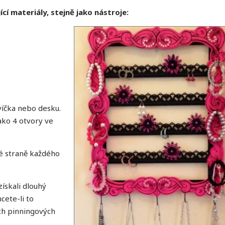
cí materiály, stejně jako nástroje:
víčka nebo desku.
ako 4 otvory ve
né straně každého
ískali dlouhý
cete-li to
ých pinningových