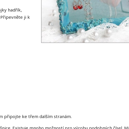
jky hadřík,
Připevněte ji k
m připojte ke třem dalším stranám.
šnice. Existuje mnoho možností pro výrobu podobných čísel. M