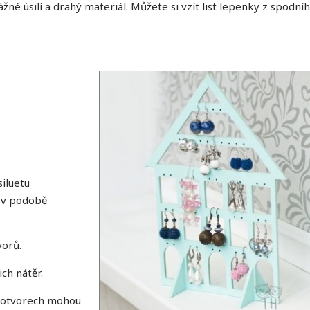
né úsilí a drahý materiál. Můžete si vzít list lepenky z spodní
iluetu
 v podobě
vorů.
ich nátěr.
V otvorech mohou