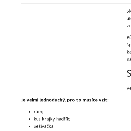
Sk
uk
z
P
šp
ka
ná
Ve
Je velmi jednoduchý, pro to musíte vzít:
rám;
kus krajky hadřík;
Sešívačka.