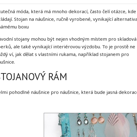
utečná móda, která má mnoho dekorací, často čelí otázce, kde 
ládají. Stojan na náušnice, ručně vyrobené, vynikající alternativ
námému boxu
ůvodní stojany mohou být nejen vhodným místem pro skladová
erků, ale také vynikající interiérovou výzdobu. To je prostě ne
ždý ví, jak dělat s vlastními rukama, například stojanem pro
ušnice.
STOJANOVÝ RÁM
lmi pohodlné náušnice pro náušnice, která bude jasná dekorac