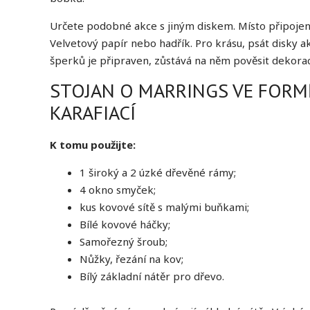
Určete podobné akce s jiným diskem. Místo připojení
Velvetový papír nebo hadřík. Pro krásu, psát disky ak
šperků je připraven, zůstává na něm pověsit dekora
STOJAN O MARRINGS VE FORM
KARAFIACÍ
K tomu použijte:
1 široký a 2 úzké dřevěné rámy;
4 okno smyček;
kus kovové sítě s malými buňkami;
Bílé kovové háčky;
Samořezný šroub;
Nůžky, řezání na kov;
Bílý základní nátěr pro dřevo.