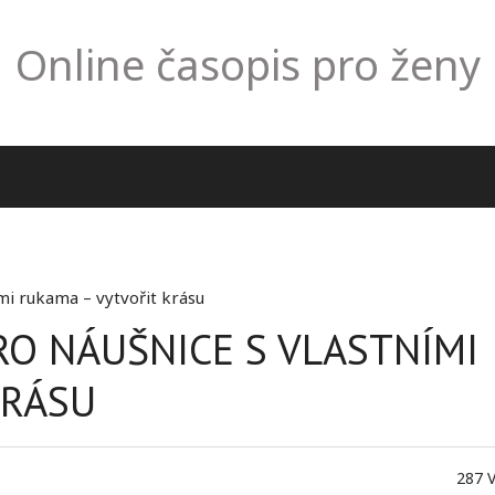
Online časopis pro ženy
ími rukama – vytvořit krásu
RO NÁUŠNICE S VLASTNÍMI
KRÁSU
287