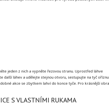
ěte jeden z nich a vypněte řezovou stranu. Uprostřed láhve
e další láhev a udělejte stejnou otvoru, sestupujte na tyč ořízn
dobné akce se zbytkem lahví do konce tyče. Pro krásnější obr
ICE S VLASTNÍMI RUKAMA