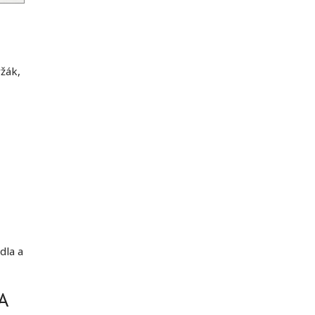
žák,
dla a
A