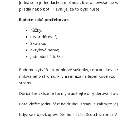
Jedná se o jednoduchou možnost, která nevyžaduje váž
prádla nebo bot. Hlavní je, že to bylo husté.
Budete také potřebovat:
nůžky;
otvor děrovač;
Skotská;
akrylová barva;
Jednoduchá tužka.
Budeme vytvářet lepenkové sušenky, reprodukovat s
milovaného stromu. První remíza na lepenkové vzor
stromu.
Odřízněte sklizené formy a udělejte díry děrování ot
Poté vložte jednu část na druhou stranu a zakryjte jej
Když se objeví, upevněte horní část Scotch stromu. 