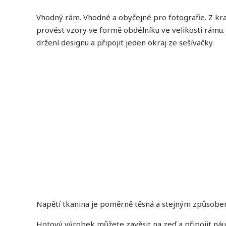
Vhodný rám. Vhodné a obyčejné pro fotografie. Z kra
provést vzory ve formě obdélníku ve velikosti rámu. 
držení designu a připojit jeden okraj ze sešívačky.
Napětí tkanina je poměrně těsná a stejným způsobe
Hotový výrobek můžete zavěsit na zeď a připojit náu