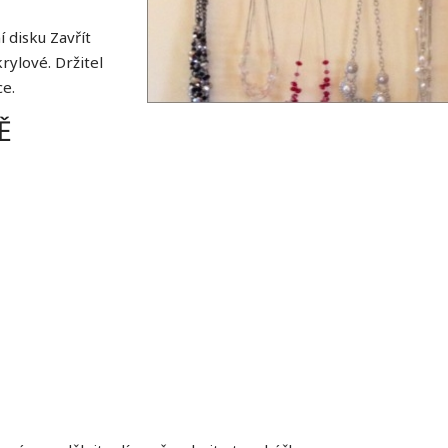
 disku Zavřít
rylové. Držitel
ce.
Ě