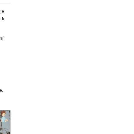
je
a k
ní
e.